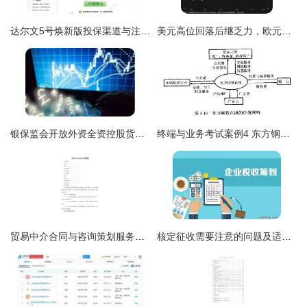
达尔文5号焕新版投保渠道与注意事项详解（贸易经纪视角）
美元高位回落后继乏力，欧元止跌回稳等待德拉基上场——市场悄然转舵，投资者何去何从？
银保监会开放外资全资控股货币经纪公司 外汇券商入场潮与策划服务的机遇
终端与业务考试案例4 东方钢铁在线的钢铁经纪与贸易经纪新实践
贸易中介合同与咨询策划服务的双重价值解析
核定征收需要注意的问题及适合行业与个人