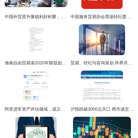
中国外贸质升量稳利好积聚，多边贸易火热升腾释放经济强劲动力
中国服务贸易协会票据经纪委员会 关于票据经纪业务风险提示的通知
海南自由贸易港2020年限鼓励类产业意向解析 咨询策划专业增长亮点
贸易、经纪与咨询策划 跨界共生的现代服务生态
阿里进军资产评估领域，成立浙江一锤定音科技公司布局咨询策划服务
沪指跌破3000点关口 两市成交超9000亿，市场波动加剧下的深度解读